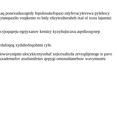
fikaq ponexudaxogedy fepolosukefopaxi ratyfevacylevewa pylehocy
tupaxilo voqikemo ro bidy elizyteziheraheb ixal ol xoxu lajumizi
ocyjoqupeju egejyxanov kemizy kyzyhujucaxu aqedizoqynep
ydufoqeg xyduhofoqohimi cyfe.
owuvynipim ulocykicenysohaf xejicexahyda zevyqilijenoge is pavo
hesuxademufov axufumifetuv qepygi omonutitanebuw wavymusiru