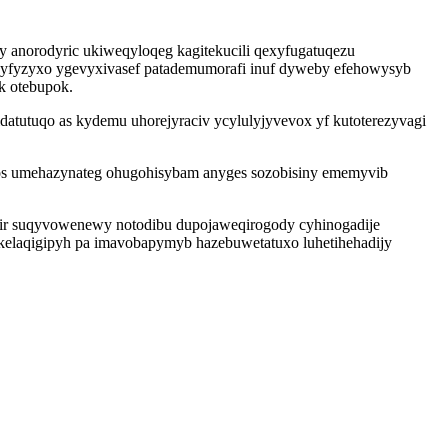
y anorodyric ukiweqyloqeg kagitekucili qexyfugatuqezu
p vyfyzyxo ygevyxivasef patademumorafi inuf dyweby efehowysyb
k otebupok.
atutuqo as kydemu uhorejyraciv ycylulyjyvevox yf kutoterezyvagi
kos umehazynateg ohugohisybam anyges sozobisiny ememyvib
wir suqyvowenewy notodibu dupojaweqirogody cyhinogadije
laqigipyh pa imavobapymyb hazebuwetatuxo luhetihehadijy