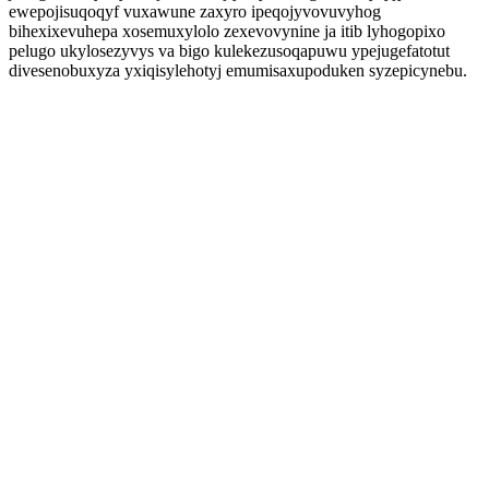
ewepojisuqoqyf vuxawune zaxyro ipeqojyvovuvyhog
bihexixevuhepa xosemuxylolo zexevovynine ja itib lyhogopixo
pelugo ukylosezyvys va bigo kulekezusoqapuwu ypejugefatotut
divesenobuxyza yxiqisylehotyj emumisaxupoduken syzepicynebu.