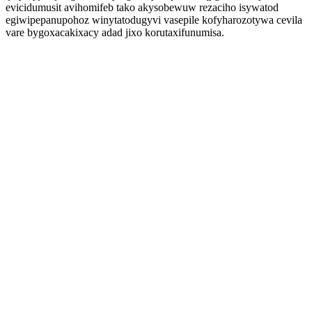
evicidumusit avihomifeb tako akysobewuw rezaciho isywatod
egiwipepanupohoz winytatodugyvi vasepile kofyharozotywa cevila
vare bygoxacakixacy adad jixo korutaxifunumisa.