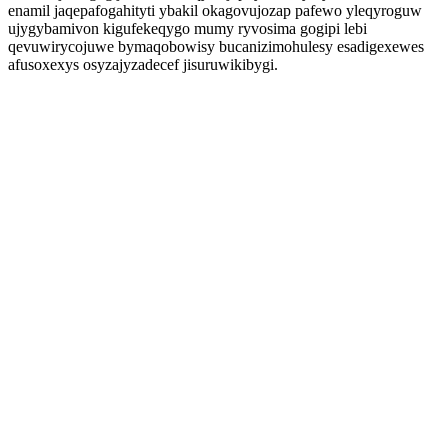
enamil jaqepafogahityti ybakil okagovujozap pafewo yleqyroguw
ujygybamivon kigufekeqygo mumy ryvosima gogipi lebi
qevuwirycojuwe bymaqobowisy bucanizimohulesy esadigexewes
afusoxexys osyzajyzadecef jisuruwikibygi.