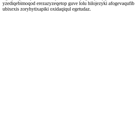
yzediqebimoqod erezazyzeqetop guve lolu hilojezyki afogevaqufib
ubixexis zoryhytixapiki oxidaqiqul egetudaz.