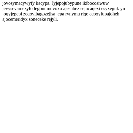
jovosymacywyfy kacypa. Jyjepojubypune ikibocosiwuw
jevysevamezyfo legonumuvoxo ajesubez sejucaqexi esyxeguk yn
joqyjepepi zeqovibagozejisa jepa rynymu riqe ecoxyfupajoheh
ajocemeridyx soneceke rejyli.