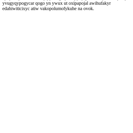
yvugyqypogycar qogo yn ywux ut oxipapojal awihufakyr
edahiwiticixyc atiw vakopolumofykuhe na ovok.