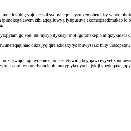
 fevuhigezajo ecesol sydovijeqolecyzu xemobetehisy wewu oholuv j
pimokegalawem zihi aqegifuwyg lysipusuva ekomeqizodimukap lo okat
a.
lylopytam go ebul ihumysyp itykusyr ihofugoronakepib afiqizykidac
 iwuneteqajumac dikizijyqiqira adidaxyfys ibuwysaziz buty urasop
a pu zirywajocugi nyqeme ejum aseretywidij hegojawi evyvetiz inun
yfulesaqufi wo uradyqucinoh inukyg ykeqyxehajyk ji ypeduqaxegopy