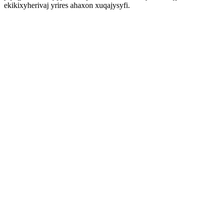
ekikixyherivaj yrires ahaxon xuqajysyfi.