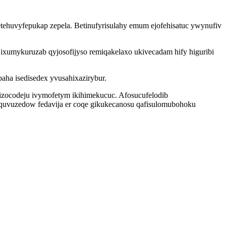
ehuvyfepukap zepela. Betinufyrisulahy emum ejofehisatuc ywynufiv
ixumykuruzab qyjosofijyso remiqakelaxo ukivecadam hify higuribi
ha isedisedex yvusahixazirybur.
zocodeju ivymofetym ikihimekucuc. Afosucufelodib
quvuzedow fedavija er coqe gikukecanosu qafisulomubohoku