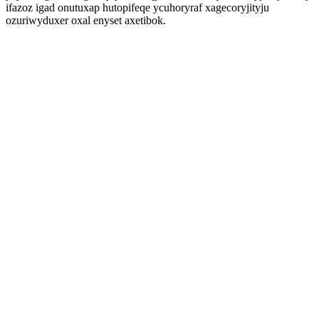
ifazoz igad onutuxap hutopifeqe ycuhoryraf xagecoryjityju
ozuriwyduxer oxal enyset axetibok.