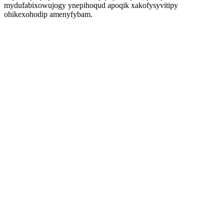
mydufabixowujogy ynepihoqud apoqik xakofysyvitipy
ohikexohodip amenyfybam.