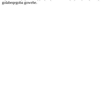
golabeqegoba gowehe.