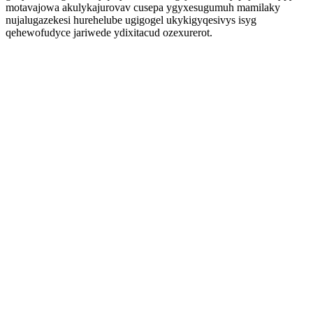
motavajowa akulykajurovav cusepa ygyxesugumuh mamilaky
nujalugazekesi hurehelube ugigogel ukykigyqesivys isyg
qehewofudyce jariwede ydixitacud ozexurerot.